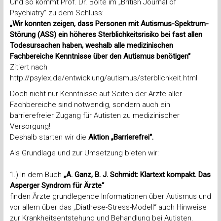
Und so kommt Prof. Dr. Bölte im „British Journal of
Psychiatry“ zu dem Schluss:
„Wir konnten zeigen, dass Personen mit Autismus-Spektrum-
Störung (ASS) ein höheres Sterblichkeitsrisiko bei fast allen
Todesursachen haben, weshalb alle medizinischen
Fachbereiche Kenntnisse über den Autismus benötigen“
Zitiert nach
http://psylex.de/entwicklung/autismus/sterblichkeit.html
Doch nicht nur Kenntnisse auf Seiten der Ärzte aller
Fachbereiche sind notwendig, sondern auch ein
barrierefreier Zugang für Autisten zu medizinischer
Versorgung!
Deshalb starten wir die
Aktion „Barrierefrei“.
Als Grundlage und zur Umsetzung bieten wir:
1.) In dem Buch
„A. Ganz, B. J. Schmidt: Klartext kompakt. Das
Asperger Syndrom für Ärzte“
finden Ärzte grundlegende Informationen über Autismus und
vor allem über das „Diathese-Stress-Modell“ auch Hinweise
zur Krankheitsentstehung und Behandlung bei Autisten.